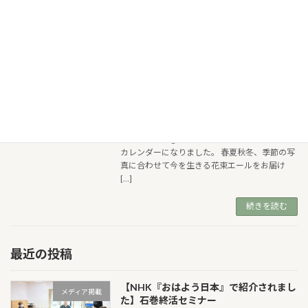
援への感謝を込め、再び震災の被害を受けた能
登の方々 […]
続きを読む
2025年てあわせ花ことばカレンダー
カレンダー
2024-11-01
──────────
てあわせカレンダー
2025────────── 「ほっとできる」
と好評のInstagramの「てあわせ花ことば」が
カレンダーになりました。 春夏秋冬、季節の写
真に合わせて今を生きる花束エールをお届け
[…]
続きを読む
最近の投稿
【NHK『おはよう日本』で紹介されまし
メディア掲載
た】石巻終活セミナー